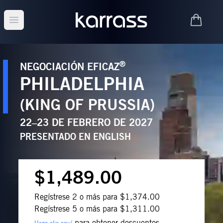
Open main menu
®
NEGOCIACIÓN EFICAZ
PHILADELPHIA
(KING OF PRUSSIA)
22–23 DE FEBRERO DE 2027
PRESENTADO EN
ENGLISH
$1,489.00
Regístrese 2 o más para $1,374.00
Regístrese 5 o más para $1,311.00
para obtener descuentos