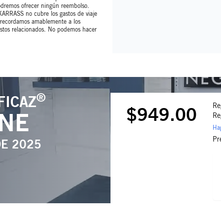
podremos ofrecer ningún reembolso.
 KARRASS no cubre los gastos de viaje
, recordamos amablemente a los
 costos relacionados. No podemos hacer
®
FICAZ
Re
$949.00
INE
Re
Hag
Pr
DE 2025