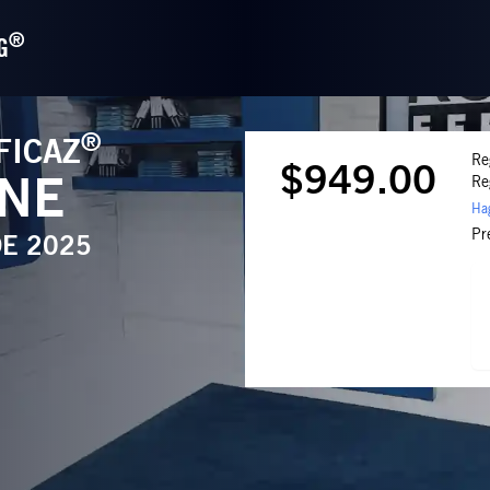
®
G
®
FICAZ
Re
$949.00
INE
Re
Hag
Pr
DE 2025