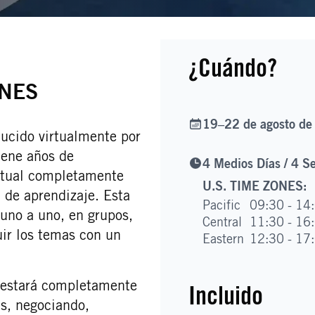
¿Cuándo?
ONES
When
19–22 de agosto d
ducido virtualmente por
tiene años de
4 Medios Días / 4 S
rtual completamente
U.S. TIME ZONES
:
a de aprendizaje. Esta
Pacific
09:30 - 14
 uno a uno, en grupos,
Central
11:30 - 16
uir los temas con un
Eastern
12:30 - 17
, estará completamente
Incluido
s, negociando,