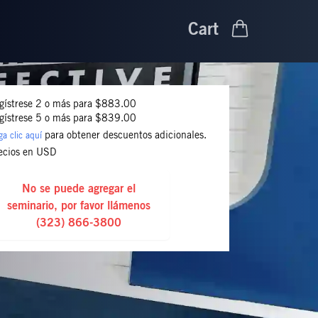
Cart
gístrese 2 o más para $883.00
gístrese 5 o más para $839.00
para obtener descuentos adicionales.
a clic aquí
ecios en USD
No se puede agregar el
seminario, por favor llámenos
(323) 866-3800