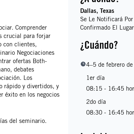
Dallas
, Texas
Se Le Notificará Po
gociar. Comprender
Confirmado El Lugar
 crucial para forjar
¿Cuándo?
o con clientes,
inario Negociaciones
rar ofertas Both-
4–5 de febrero d
mano, debates
ociación. Los
1er día
 rápido y divertidos, y
08:15 - 16:45 ho
r éxito en los negocios
2do día
08:30 - 16:45 ho
ías del seminario.