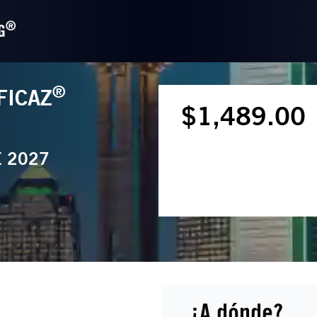
®
G
®
FICAZ
$1,489.00
E 2027
¿A dónde?